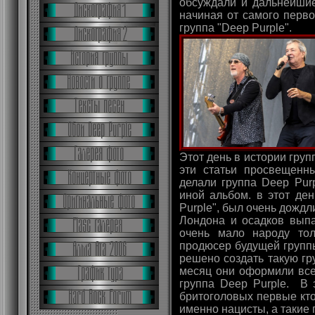
обсуждали и дальнейшие
начиная от самого перв
группа "Deep Purple".
Этот день в истории груп
эти статьи просвещенн
делали группа Deep Purp
иной альбом. в этот де
Purple", был очень дождл
Лондона и осадков выпа
очень мало народу то
продюсер будущей групп
решено создать такую гру
месяц они оформили все
группа Deep Purple. В
бритоголовых первые кт
именно нацисты, а такие 