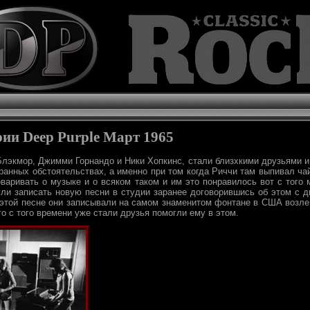
рии Deep Purple Март 1965
лэкмор, Джимми Горнандо и Ники Хопкинс, стали близхкими друзьями и в
ранных обстоятельствах, а именно при том когда Риччи там выпивал чай
говаривать о музыке и о всяком таком и им это понравилось вот с того
ли записать новую песни в студии заранее договорившись об этом с 
 этой песне они записывали на самом знаменитом фонтане в США возле 
го с того времени уже стали друзья помогли ему в этом.