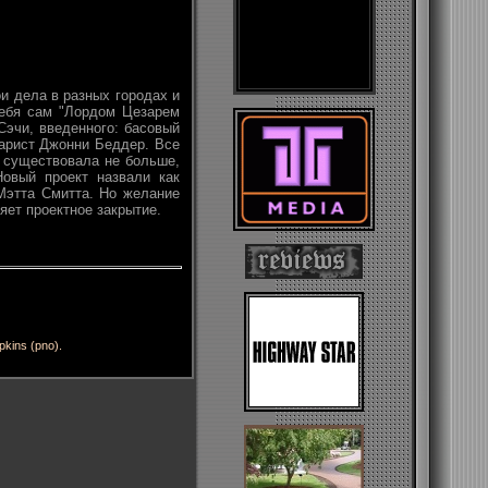
и дела в разных городах и
себя сам "Лордом Цезарем
Сэчи, введенного: басовый
арист Джонни Беддер. Все
 существовала не больше,
Новый проект назвали как
Мэтта Смитта. Но желание
яет проектное закрытие.
pkins (pno).