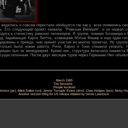
 виделись и совсем перестали обобщатся так как у всех появились сво
сь. Его следующий проект назвали "Римская Bмперия", и он назвал 
одета в стилистику римских легионеров. В группе, помимо Блэкмора и 
лд, барабанщик Карло Литтль, клавишник Мэтью Фишер и еще один гит
ированы и прежде, чем принял участие во многих проектах. Но группа
только была новая работа, Ричи, Карло и Тони спешили уезжать. 
ришен был их менеджером. Кроме них, структура включала пианиста 
осуществленным. После двух месяцев туров через Германию Нил объявл
March 1965
The Sessions
People involved
ckmore (gtr); Mikki Dallon (vcl); Jimmy 'Tornado' Evans (drm); Chas Hodges (bss); Nicky Ho
Another session thing for US release initiated by Derek Lawrence.