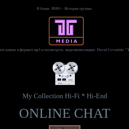
В блоке
INFO
– История группы.
ть клипы в формате мр3 и посмотреть видеокомпозицию David Coverdale " W
My Collection Hi-Fi * Hi-End
ONLINE CHAT