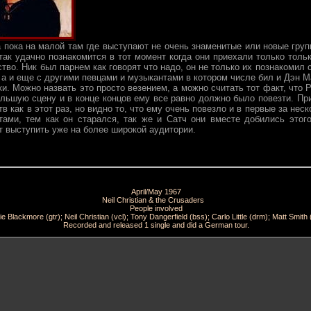
а пока на малой там где выступают не очень знаменитые или новые груп
так удачно познакомится в тот момент когда они приехали только тольк
мство. Ник был парнем как говорят что надо, он не только их познакомил 
 а и еще с другими певцами и музыкантами в котором числе бил и Дэн М
и. Можно назвать это просто везением, а можно считать тот факт, что 
льшую сцену и в конце концов ему все равно должно было повезти. При
тв как в этот раз, но видно то, что ему очень повезло и в первые за нес
тами, тем как он старался, так же и Сатч они вместе добились этого
т выступить уже на более широкой аудитории.
April/May 1967
Neil Christian & the Crusaders
People involved
ie Blackmore (gtr); Neil Christian (vcl); Tony Dangerfield (bss); Carlo Little (drm); Matt Smith 
Recorded and released 1 single and did a German tour.