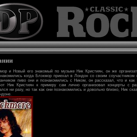
ании
мор и Новый его знакомый по музыке Ник Кристиян, он же организат
знакомились когда Блэкмор приехал в Лондон со своим соучастником 
анчиком пиво они и познакомились с Ником, он рассказал, что и как 
 Вот Ник Кристиян к примеру сам лично организовал концерты с ра
ался ни разу, но так как они познакомились и довольно близко, Ник ск
ндоне.