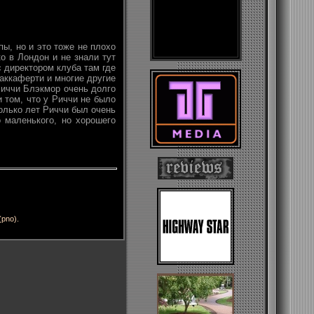
пы, но и это тоже не плохо
о в Лондон и не знали тут
с директором клуба там где
аккаферти и многие другие
Риччи Блэкмор очень долго
 том, что у Риччи не было
колько лет Риччи был очень
 маленького, но хорошего
(pno).