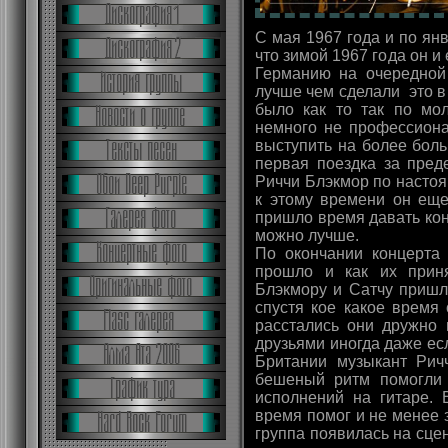
С мая 1967 года и по ян
что зимой 1967 года он и 
Германию на очередной 
лучше чем сделали это в
было как то так по мол
немного не профессиона
выступить на более боль
первая поездка за пре
Риччи Блэкмор по настоящ
к этому времени он еще
пришло время давать кон
можно лучше.
По окончании концерта
прошло и как их приня
Блэкмору и Сатчу пришл
спустя кое какое время
расстались они дружно 
друзьями иногда даже ес
Британии музыкант Рич
бешеный ритм помогли 
исполнений на гитаре. 
время помог и не менее 
группа появилась на сце