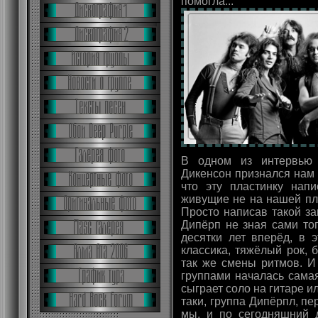
помогла...
В одном из интервью 
Дикенсон признался нам в
что эту пластинку нап
живущие не на нашей пла
Просто написав такой з
Дипёрп не зная сами то
десятки лет вперёд, в 
классика, тяжёлый рок, б
так же смены ритмов. И
группами началась самая
сыграет соло на гитаре и
таки, группа Дипёрпл, пе
мы, и по сегодняшний 