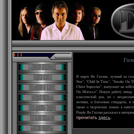
Гол
В марте Ян Гиллан, лучший из гол
Star", "Child In Time", "Smoke On T
Christ Superstar", выпускает на лей
On Morocco". Новую работу певца, 
классический рок, но с неоднозна
мотивы, и блюзовые стандарты, и 
также о творческих планах в качест
Purple Ян Гиллан рассказал в интер
прочитать
здесь
.