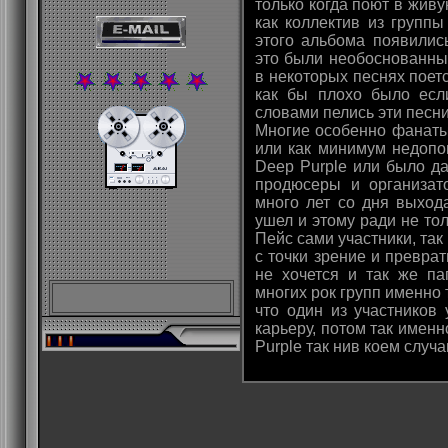
только когда поют в жив
как коллектив из групп
этого альбома появились
это были необоснованные
в некоторых песнях поетс
как бы плохо было есл
словами пелись эти песни
Многие особенно фанаты
или как минимум недопо
Deep Purple или было д
продюсеры и организат
много лет со дня выход
ушел и этому ради не тол
Пейс сами участники, так
с точки зрение и преврат
не хочется и так же па
многих рок групп именно т
что один из участников
карьеру, потом так именн
Purple так нив коем случ