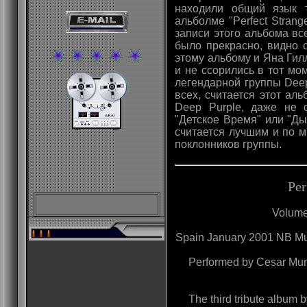
находили общий язык т
альболме "Perfect Stran
записи этого альбома в
было прекрасно, видно 
этому альбому и Яна Гил
и не ссорились в тот мо
легендарной группы Deep
всех, считается этот ал
Deep Purple, даже не 
"Детское Время" или "Ды
считается лучшим и по 
поклонников группы.
Per
Volume
Spain January 2001 NB M
Performed by Cesar Munoz
The third tribute album 