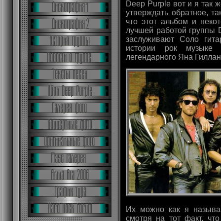
Deep Purple вот и я так ж
утверждать обратное, та
что этот альбом и неко
лучшей работой группы 
заслуживают Соло гита
истории рок музыке
легендарного Яна Гиллан
Их можно как я называ
смотря на тот факт, чт