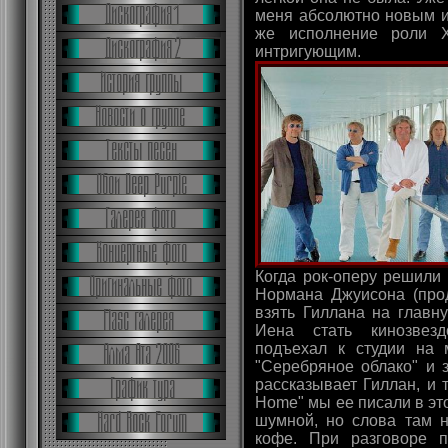
меня абсолютно новым и
же исполнение роли Х
интригующим.
Когда рок-оперу решили
Нормана Джуисона (про
взять Гиллана на главн
Иена стать кинозвезд
подъехал к студии на 
"Серебряное облако" и 
рассказывает Гиллан, и т
Home" мы ее писали в эт
шумной, но слова там 
кофе. При разговоре п