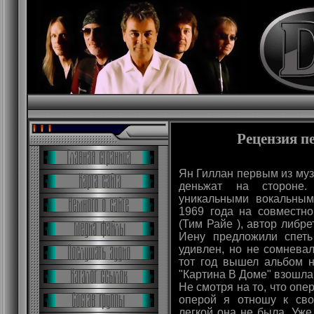
Рецензия пе
Ян Гиллан первым из муз
деньжат на стороне.
уникальными вокальны
1969 года на совместно
(Тим Райе ), автор либрет
Иену предложили спет
удивлен, но не сомнева
тот год вышел альбом н
"Картина В Доме" взошла 
Не смотря на то, что опе
оперой я отношу к св
легкой она не была. Уже