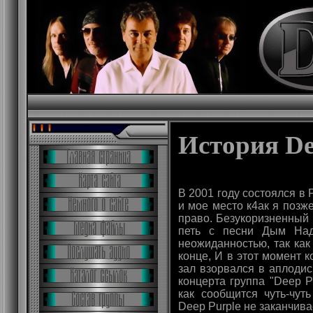
История De
В 2001 году состоялся в 
и мое место к4ак я позж
право. Безукоризненный 
петь с песни Дым Над
неожиданностью, так как
конце, И в этот момент к
зал взорвался в аплодис
концерта группа "Deep P
как сообщится чуть-чут
Deep Purple не заканчива