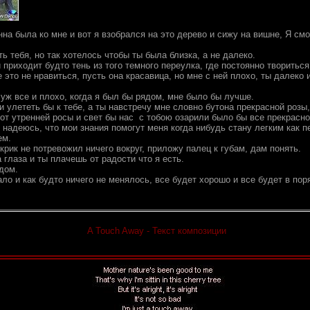
на была ко мне и вот я взобрался на это дерево и сижу на вишне, Я смо
ть тебя, но так хотелось чтобы ты была близка, а не далеко.
й приходит будто тень из того темного переулка, где постоянно творитьс
 это не нравиться, пусть она красавица, но мне с ней плохо, ты далеко 
 уж все и плохо, когда я был бы рядом, мне было бы лучше.
и улететь бы к тебе, а ты навстречу мне словно бутона прекрасной розы
от утренней росы и свет бы нас с тобою озарили было бы все прекрасно
 надеюсь, что мои знания помогут меня когда нибудь стану легким как п
ем.
крик не потревожил ничего вокруг, приложу палец к губам, дам понять.
 глаза и ты плачешь от радости что я есть.
дом.
ало и как будто ничего не менялось, все будет хорошо и все будет в по
A Touch Away - Текст композиции