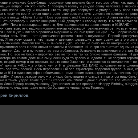
го русского блюз-бэнда, поскольку они реально были того достойны, как вдруг 
ачащий вопрос: «А это что?». Я повернул голову и увидел спину человека в черной
то она взяла камеру и снимает что-то, еще раз обернулся и увидел, что у бара ст
ся к нему, но воспитанная еще в советские времена культурность не позволила прерв
ся в певцу: «Mister Turner, I love your music and love your voice!». В ответ он обернулс
ешать разговору и, слегка шокированный, двинулся к своему месту. В мозгу мелькала
ом!!!». Пока я переваривал все это, Джо нарисовался на сцене вместе с 911BAND.*
, спев вместе с нашими исполнителями небольшой трехпесенный сет, но все песни б
ND. Как я уже и писал о прошлом виденном мной выступлении Джо – эх, напрасно он 
 любит петь блюз – вот однозначное резюме этого выступления. Первой прозвуча
г. Я не хочу сказать, что парни и девчонки, делившие с ним сцену, до этого хоть
о вспыхнула. Вокалистки так и льнули к Джо, но это не было нечто наигранное или
 притягивал всех к себе своим талантом и обаянием. И не зря его считают одним из 
 звания. Джо так и лучился счастьем и обаянием, буквально выплескивая его в зал. Е
нее. Но, все же блюз – вероятно, это не то, что так уж близко нашим фанатам. Я д
Джаггер» на самом деле был бы унесен куда-то далеко и надолго. Я же получил огромн
ю, второй номер я не опознал, но это явно было что-то известное (к сожалению – не
ow” группы FREE – это было нечто. И в феврале 911 BAND исполнили ее в финале
ать зал этой песней. Весь переполненный зал «Джаггера» подпевал группе, а Джо, 
ми из 911 в один микрофон, обнимаясь с ними, своим слегка хрипловатым голосом под
рово!!!». И снова резюме одно – это надо было видеть и слышать, при этом надо было
жо в таком ударе. Какие тут "I Surrender” или "Burn” – даже "Smoke On The Water” о
о Линн Тернер покинули сцену, Джо несколько раз проорал : «Happy Birthday, «Jagger»!
е безумно счастлив, даже если бы больше не увидел м-ра Тернера.
дрей Кириллов.