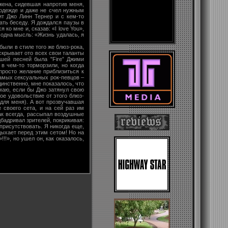
жена, сидевшая напротив меня,
 одежде и даже не счел нужным
оит Джо Линн Тернер и с кем-то
ать беседу. Я дождался паузы в
я ко мне и, сказав: «I love You»,
 одна мысль: «Жизнь удалась, я
ыли в стиле того же блюз-рока,
скрывает ото всех свои таланты
вшей песней была "Fire” Джими
 в чем-то торморзили, но когда
 просто желание приблизиться к
самых сексуальных рок-певцов –
динственно, мне показалось, что
умаю, если бы Джо затянул свою
ое удовольствие от этого блюз-
 для меня). А вот прозвучавшая
 своего сета, и на сей раз им
как всегда, рассыпал воздушные
бадривал зрителей, покрикивая:
 присутствовать. Я никогда еще,
тдыхает перед этим сетом! Но на
!!», но ушел он, как оказалось,