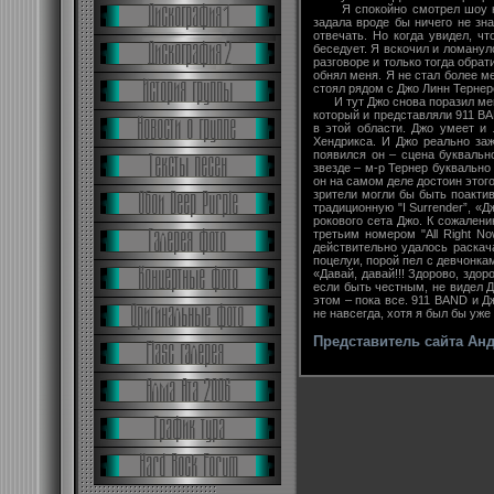
Я спокойно смотрел шоу наше
задала вроде бы ничего не зн
отвечать. Но когда увидел, ч
беседует. Я вскочил и ломанул
разговоре и только тогда обратил
обнял меня. Я не стал более м
стоял рядом с Джо Линн Тернер
И тут Джо снова поразил меня
который и представляли 911 BA
в этой области. Джо умеет и
Хендрикса. И Джо реально заже
появился он – сцена буквальн
звезде – м-р Тернер буквально
он на самом деле достоин этого
зрители могли бы быть поактив
традиционную "I Surrender”, «
рокового сета Джо. К сожалени
третьим номером "All Right N
действительно удалось раскач
поцелуи, порой пел с девчонка
«Давай, давай!!! Здорово, здо
если быть честным, не видел Д
этом – пока все. 911 BAND и Дж
не навсегда, хотя я был бы уж
Представитель сайта Ан