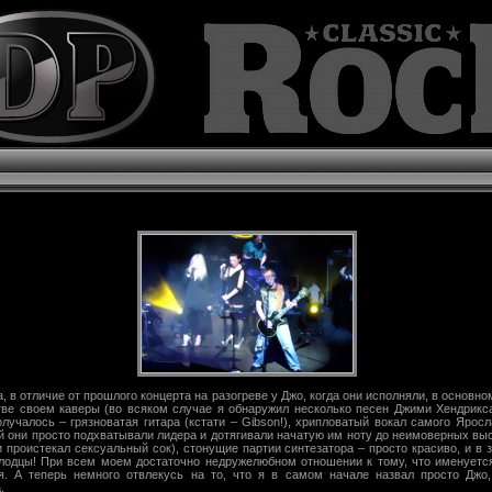
, в отличие от прошлого концерта на разогреве у Джо, когда они исполняли, в основн
тве своем каверы (во всяком случае я обнаружил несколько песен Джими Хендрикса 
получалось – грязноватая гитара (кстати – Gibson!), хрипловатый вокал самого Ярос
ой они просто подхватывали лидера и дотягивали начатую им ноту до неимоверных высо
 и проистекал сексуальный сок), стонущие партии синтезатора – просто красиво, и в 
лодцы! При всем моем достаточно недружелюбном отношении к тому, что именуетс
я. А теперь немного отвлекусь на то, что я в самом начале назвал просто Джо
.