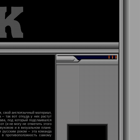
ом, свой англоязычный материал,
– так вот откуда у них растут
лава, под который подслаивался
т (и не могу не отметить этого
звуковом и в визуальном плане.
я русским роком – эта команда
, в противоположность самому