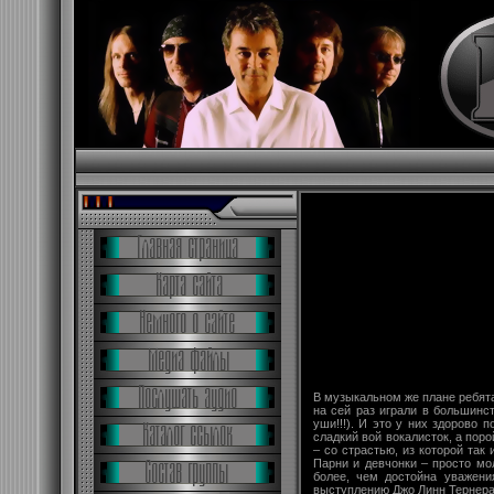
В музыкальном же плане ребята
на сей раз играли в большинс
уши!!!). И это у них здорово 
сладкий вой вокалисток, а пор
– со страстью, из которой так
Парни и девчонки – просто мо
более, чем достойна уважени
выступлению Джо Линн Тернера