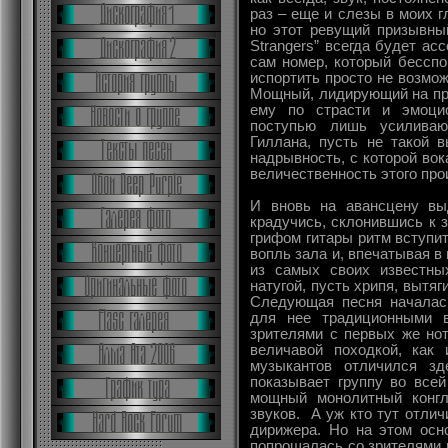
раз – еще и слезы в моих г
но этот ревущий призывный
Strangers” всегда будет а
сам номер, который бесспо
испортить просто не возмож
Мощный, лидирующий на пр
ему по страсти и эмоцио
поступью лишь усиливаю
Гиллана, пусть не такой 
надрывность, с которой во
величественность этого про
И вновь на авансцену вы
крадучись, склонившись к 
грифом гитары ритм вступит
вопль зала и, впечатывая в
из самых своих известны
натугой, пусть хрипя, вытя
Следующая песня началась
для нее традиционными в
зрителями с первых же нот
величавой походкой, как 
музыкантов отличился з
показывает группу во всей
мощный монолитный конгл
звуков. А уж кто тут отлич
дирижера. Но на этом осн
попрощалась со зрителями 