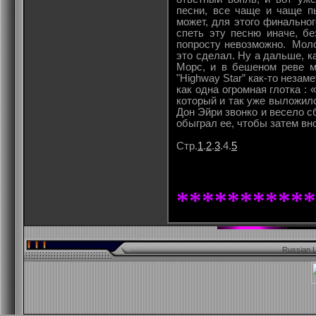
песни, все чаще и чаще п
может, для этого финальног
спеть эту песню иначе, б
попросту невозможно. Моло
это сделал. Ну а дальше, к
Морс, и в бешеном реве м
"Highway Star” как-то незаме
как одна огромная глотка : «
который и так уже выложилс
Дон Эйри звонко и весело 
обыграл ее, чтобы затем вн
Стр.
1
.
2
.
3
.4.
5
***********
Russian U